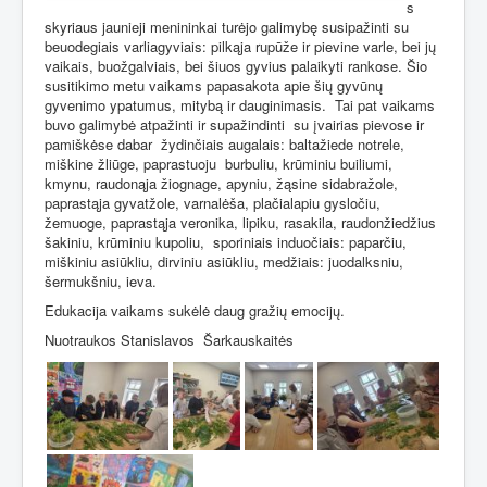
s
skyriaus jaunieji menininkai turėjo galimybę susipažinti su
beuodegiais varliagyviais: pilkąja rupūže ir pievine varle, bei jų
vaikais, buožgalviais, bei šiuos gyvius palaikyti rankose. Šio
susitikimo metu vaikams papasakota apie šių gyvūnų
gyvenimo ypatumus, mitybą ir dauginimasis.
Tai pat vaikams
buvo galimybė atpažinti ir supažindinti
su įvairias pievose ir
pamiškėse dabar
žydinčiais augalais: baltažiede notrele,
miškine žliūge, paprastuoju
burbuliu, krūminiu builiumi,
kmynu, raudonąja žiognage, apyniu, žąsine sidabražole,
paprastąja gyvatžole, varnalėša, plačialapiu gysločiu,
žemuoge, paprastąja veronika, lipiku, rasakila, raudonžiedžius
šakiniu, krūminiu kupoliu,
sporiniais induočiais: paparčiu,
miškiniu asiūkliu, dirviniu asiūkliu, medžiais: juodalksniu,
šermukšniu, ieva.
Edukacija vaikams sukėlė daug gražių emocijų.
Nuotraukos Stanislavos
Šarkauskaitės