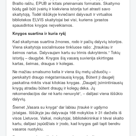
Brailio raštu, EPUB ar kitais prieinamais formatais. Skaitymo
būdų gali būti įvairių ir kiekviena istorija turi atrasti savo
skaitytoją. Todėl iššūkyje kviečiami dalyvauti ir virtualios
bibliotekos ELVIS skaitytojai bei visi, kuriems įprastos
spausdintos knygos neįveikiamos.
Knygos suartina ir kuria ryšį
Kad skaitymas suartina žmones, rodo ir pačių dalyvių istorijos.
Viena skaitytoja socialiniuose tinkluose rašo: „Įtraukiau ir
šeimos narius. Dalyvaujam kartu su trimis dukrytėmis.“ Tokių
istorijų – daugybė. Knygos šią vasarą suvienija skirtingas
kartas, šeimas, draugus ir kolegas.
Ne mažiau smalsumo kelia ir viena šių metų užduočių –
perskaityti draugo mėgstamiausią knygą. Būtent ji daugelį
paskatina rinktis visai kitokias knygas. „Daugelį įsimintiniausių
knygų atradau būtent draugų ir kolegų dėka. Jų
rekomendacijos dar nė karto nenuvylė“, – dalijasi viena iššūkio
dalyvių.
Šiemet „Vasara su knyga“ dar labiau įtraukė ir ugdymo
įstaigas. Iššūkyje jau dalyvauja 168 mokyklos ir 31 darželis iš
visos Lietuvos. Vaikai, mokytojai, bibliotekininkai ir tėvai skaito
kartu, dalijasi įspūdžiais ir įrodo, kad knygos gali tapti bendru
vasaros nuotykiu.