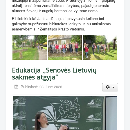
muziejuje ir Japoniškame sode. Praturtėję žiniomis ir praplėtę
akiratį, pasisėmę žemaitiškos stiprybės, pajautę paprasto
akmens žavesį ir augalų harmonijos vykome namo.
Bibliotekininkė Janina džiaugiasi pavykusia kelione bei
galimybe supažindinti bibliotekos lankytojus su unikaliomis
asmenybėmis ir Žemaitijos krašto vietomis.
Edukacija ,,Senovės Lietuvių
sakmės atgyja“
Published: 03 June 2026