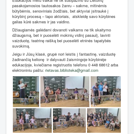
Edukacijos metu vaikai ne tik susipažino su Lietuvių
pasakojamosios tautosakos žanru – sakme, mitinėmis
būtybėmis, senoviniais žodžiais, bet aktyviai įsitraukė į
kūrybinį procesą – tapo aktoriais,
atskleidę savo kūrybines
galias kūrė sakmes ir jas vaidino.
Džiaugiamės galėdami dovanoti vaikams ne tik skaitymo
džiaugsmą, bet ir puoselėti mokinių vidinį pasaulį, lavinti
vaizduotę, teatrinę raišką bei puoselėti etninės tapatybės
suvokimą.
Jeigu ir Jūsų klasė, grupė nori leistis į fantastinę, vaizduotę
žadinančią kelionę
ir dalyvauti žaismingoje kūrybinėje
edukacijoje, kviečiame registruotis telefonu 0 448 68612 arba
elektroniniu paštu:
rietavas.biblioteka@gmail.com