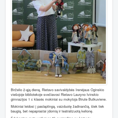
Birželio 2-ąją dieną, Rietavo savivaldybės Irenėjaus Oginskio
viešojoje bibliotekoje svečiavosi Rietavo Lauryno Ivinskio
gimnazijos 1 c klasės mokiniai su mokytoja Birute Butkuviene.
Mokiniai leidosi į paslaptingą, vaizduotę žadinančią, šiek tiek
baugią, bet nepaprastai įdomią ir teatralizuotą kelionę.