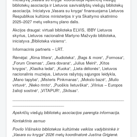
bibliotekų asociacija ir Lietuvos savivaldybių viešųjų bibliotekų
asociacija. Iniciatyva „Vasara su knyga“ finansuojama Lietuvos
Respublikos kultūros ministerijos ir yra Skaitymo skatinimo
2025–2027 metų veiksmų plano dalis.
Akcijos draugai: virtuali biblioteka ELVIS, IBBY Lietuvos
skyrius, Lietuvos nacionalinė Martyno Mažvydo biblioteka,
iniciatyva „Biblioteka visiems“.
Informacinis partneris – LRT.
Rėmėjai:
„Alma littera“,
„Audioteka“,
„Bags & more“
,
„Formosa“
,
„Forum Cinemas“
,
„Gera dovana“
,
„Julius Meinl“
,
„Kitos
knygos“
,
„Klasika ledai“
,
„Kuoka“
,
„Lieta dėlionės“
,
Lietuvos
nacionalinis muziejus
,
Lietuvos rašytojų sąjungos leidykla
,
„Mano tapyba“
,
„Misteris Pinkmanas“
,
„Mokslo bazė“
,
„Muilo
virtuvė“
,
„Nieko rimto“
,
„Puoškis lietuvškai“
,
„Vilnius – Europos
žalioji sostinė“
,
„VITAPUR“
,
„Skilsas“.
____________________________________________________
________________________
Apskričių viešųjų bibliotekų asociacijos parengta informacija.
Kontaktinis asmuo
Povilo Višinskio bibliotekos kultūrinės veiklos vadybininkė ir
„Vasara su knyga“ 2026 metų koordinatorė Justina Grigienė.