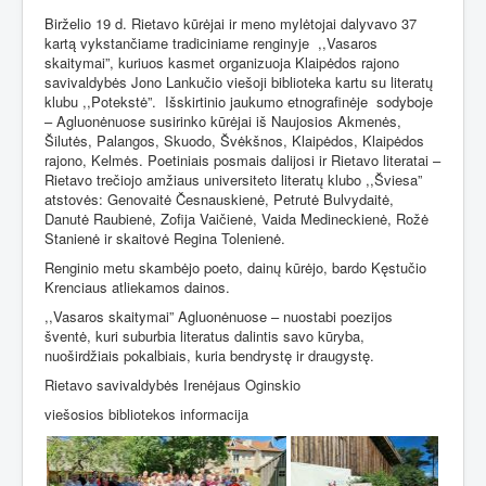
Birželio 19 d. Rietavo kūrėjai ir meno mylėtojai dalyvavo 37
kartą vykstančiame tradiciniame renginyje
,,Vasaros
skaitymai”, kuriuos kasmet organizuoja Klaipėdos rajono
savivaldybės Jono Lankučio viešoji biblioteka kartu su literatų
klubu ,,Potekstė”.
Išskirtinio jaukumo etnografinėje
sodyboje
– Agluonėnuose susirinko kūrėjai iš Naujosios Akmenės,
Šilutės, Palangos, Skuodo, Švėkšnos, Klaipėdos, Klaipėdos
rajono, Kelmės. Poetiniais posmais dalijosi ir Rietavo literatai –
Rietavo trečiojo amžiaus universiteto literatų klubo ,,Šviesa”
atstovės: Genovaitė Česnauskienė, Petrutė Bulvydaitė,
Danutė Raubienė, Zofija Vaičienė, Vaida Medineckienė, Rožė
Stanienė ir skaitovė Regina Tolenienė.
Renginio metu skambėjo poeto, dainų kūrėjo, bardo Kęstučio
Krenciaus atliekamos dainos.
,,Vasaros skaitymai” Agluonėnuose – nuostabi poezijos
šventė, kuri suburbia literatus dalintis savo kūryba,
nuoširdžiais pokalbiais, kuria bendrystę ir draugystę.
Rietavo savivaldybės Irenėjaus Oginskio
viešosios bibliotekos informacija