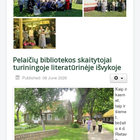
Pelaičių bibliotekos skaitytojai
turiningoje literatūrinėje išvykoje
Published: 08 June 2026
Kaip ir
kasm
et,
taip ir
šieme
t,
birželi
o 4 d.
Rietav
o