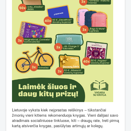
Lietuvoje vyksta kiek neįprastas reiškinys – tūkstančiai
žmonių vieni kitiems rekomenduoja knygas. Vieni dalijasi savo
atradimais socialiniuose tinkluose, kiti – draugų rate, treti pirmą
kartą atsiverčia knygas, pasiūlytas artimųjų ar kolegų.