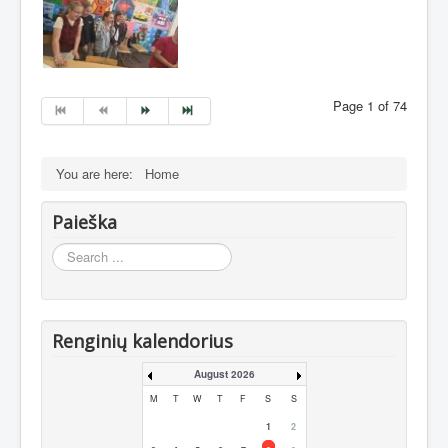
Page 1 of 74
You are here:
Home
Paieška
Search
...
Renginių kalendorius
August 2026
M
T
W
T
F
S
S
1
2