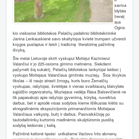
saviva
ldybės
Irenėj
aus
Ogins
kio viešosios bibliotekos Pelaičių padalinio bibliotekininkė
Janina Lenkauskienė savo skaitytojus kvietė trumpam užversti
knygos puslapius ir leisti į tradicinę
literatūrinę pažintinę
išvyką.
Šie metai Lietuvoje skirti vyskupui Motiejui Kazimierui
Valančiui ir jo 225-osioms gimimo metinėms. Siekdami
pažymėti šią sukaktį, Pelaičių bibliotekos lankytojai leidosi į
vyskupo Motiejaus Valančiaus gimtinės muziejų.
Šios išvykos
tikslas – iš naujo atrasti žmogų, kuris buvo Žemaičių
vyskupas, rašytojas, švietėjas ir vienas svarbiausių blaivybės
sąjūdžio organizatorių. Muziejaus vedėja Rasa Balsevičienė ne
tik papasakojo apie rašytojo gyvenimą, kūrybą, nuveiktus
darbus, bet ir aprodė visas sodybos kieme išlikusias klėtis su
etnografinėmis ekspozicijomis primenančiomis Motiejaus
Valančiaus vaikystę, buitį ir darbus. Pasivaikščioję po
tautodailininkų kurtomis medinėmis skulptūromis puoštą
sodybą leidomės į kelią.
Pažintinė kelionė tęsėsi
unikaliame Vaclovo Into akmenų