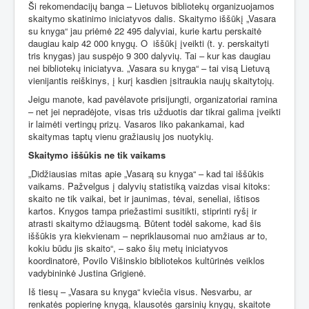
Ši rekomendacijų banga – Lietuvos bibliotekų organizuojamos
skaitymo skatinimo iniciatyvos dalis. Skaitymo iššūkį „Vasara
su knyga“ jau priėmė 22 495 dalyviai, kurie kartu perskaitė
daugiau kaip 42 000 knygų. O
iššūkį įveikti (t. y. perskaityti
tris knygas) jau suspėjo 9 300 dalyvių. Tai – kur kas daugiau
nei bibliotekų iniciatyva. „Vasara su knyga“ – tai visą Lietuvą
vienijantis reiškinys, į kurį kasdien įsitraukia naujų skaitytojų.
Jeigu manote, kad pavėlavote prisijungti, organizatoriai ramina
– net jei nepradėjote, visas tris užduotis dar tikrai galima įveikti
ir laimėti vertingų prizų. Vasaros liko pakankamai, kad
skaitymas taptų vienu gražiausių jos nuotykių.
Skaitymo iššūkis ne tik vaikams
„Didžiausias mitas apie „Vasarą su knyga“ – kad tai iššūkis
vaikams. Pažvelgus į dalyvių statistiką vaizdas visai kitoks:
skaito ne tik vaikai, bet ir jaunimas, tėvai, seneliai, ištisos
kartos. Knygos tampa priežastimi susitikti, stiprinti ryšį ir
atrasti skaitymo džiaugsmą. Būtent todėl sakome, kad šis
iššūkis yra kiekvienam – nepriklausomai nuo amžiaus ar to,
kokiu būdu jis skaito“, – sako šių metų iniciatyvos
koordinatorė, Povilo Višinskio bibliotekos kultūrinės veiklos
vadybininkė Justina Grigienė.
Iš tiesų – „Vasara su knyga“ kviečia visus. Nesvarbu, ar
renkatės popierinę knygą, klausotės garsinių knygų, skaitote