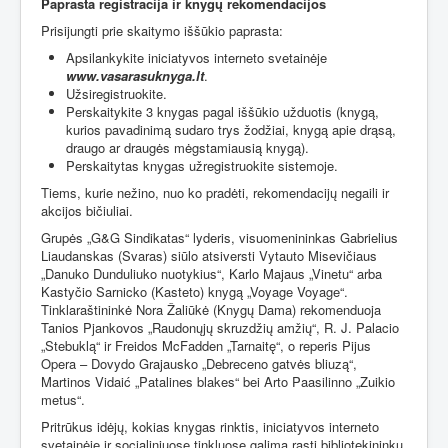
Paprasta registracija ir knygų rekomendacijos
Prisijungti prie skaitymo iššūkio paprasta:
Apsilankykite iniciatyvos interneto svetainėje
www.vasarasuknyga.lt
.
Užsiregistruokite.
Perskaitykite 3 knygas pagal iššūkio užduotis (knygą,
kurios pavadinimą sudaro trys žodžiai, knygą apie drąsą,
draugo ar draugės mėgstamiausią knygą).
Perskaitytas knygas užregistruokite sistemoje.
Tiems, kurie nežino, nuo ko pradėti, rekomendacijų negaili ir
akcijos bičiuliai.
Grupės „G&G Sindikatas“ lyderis, visuomenininkas Gabrielius
Liaudanskas (Svaras) siūlo atsiversti Vytauto Misevičiaus
„Danuko Dunduliuko nuotykius“, Karlo Majaus „Vinetu“ arba
Kastyčio Sarnicko (Kasteto) knygą „Voyage Voyage“.
Tinklaraštininkė Nora Žaliūkė (Knygų Dama) rekomenduoja
Tanios Pjankovos „Raudonųjų skruzdžių amžių“, R. J. Palacio
„Stebuklą“ ir Freidos McFadden „Tarnaitę“, o reperis Pijus
Opera – Dovydo Grajausko „Debreceno gatvės bliuzą“,
Martinos Vidaić „Patalines blakes“ bei Arto Paasilinno „Zuikio
metus“.
Pritrūkus idėjų, kokias knygas rinktis, iniciatyvos interneto
svetainėje ir socialiniuose tinkluose galima rasti bibliotekininkų