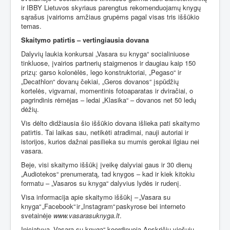
ir IBBY Lietuvos skyriaus parengtus rekomenduojamų knygų
sąrašus įvairioms amžiaus grupėms pagal visas tris iššūkio
temas.
Skaitymo patirtis – vertingiausia dovana
Dalyvių laukia konkursai „Vasara su knyga“ socialiniuose
tinkluose, įvairios partnerių staigmenos ir daugiau kaip 150
prizų: garso kolonėlės, lego konstruktoriai, „Pegaso“ ir
„Decathlon“ dovanų čekiai, „Geros dovanos“ įspūdžių
kortelės, vigvamai, momentinis fotoaparatas ir dviračiai, o
pagrindinis rėmėjas – ledai „Klasika“ – dovanos net 50 ledų
dėžių.
Vis dėlto didžiausia šio iššūkio dovana išlieka pati skaitymo
patirtis. Tai laikas sau, netikėti atradimai, nauji autoriai ir
istorijos, kurios dažnai pasilieka su mumis gerokai ilgiau nei
vasara.
Beje, visi skaitymo iššūkį įveikę dalyviai gaus ir 30 dienų
„Audiotekos“ prenumeratą, tad knygos – kad ir kiek kitokiu
formatu – „Vasaros su knyga“ dalyvius lydės ir rudenį.
Visa informacija apie skaitymo iššūkį – „Vasara su
knyga“ „Facebook“ ir „Instagram“ paskyrose bei interneto
svetainėje
www.vasarasuknyga.lt
.
Iniciatyvą „Vasara su knyga“ koordinuoja Apskričių viešųjų