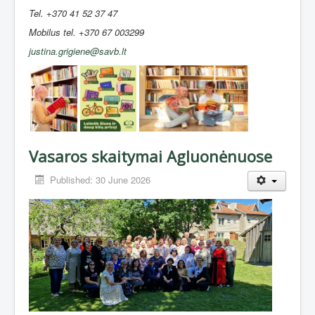
Tel. +370 41 52 37 47
Mobilus tel. +370 67 003299
justina.grigiene@savb.lt
Vasaros skaitymai Agluonėnuose
Published: 30 June 2026